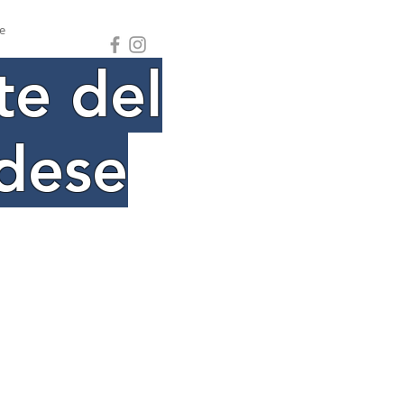
e
te del
dese