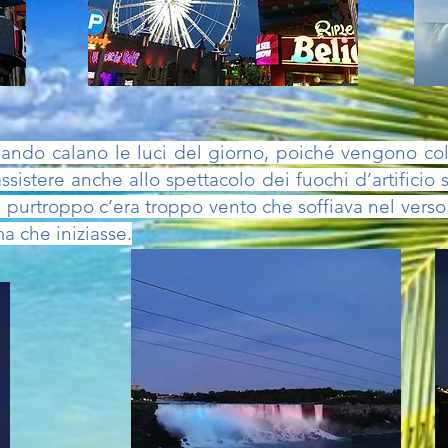
ando calano le luci del giorno, poiché vengono colo
sistere anche allo spettacolo dei fuochi d’artificio 
 purtroppo c’era troppo vento che soffiava nel verso
a che iniziasse.