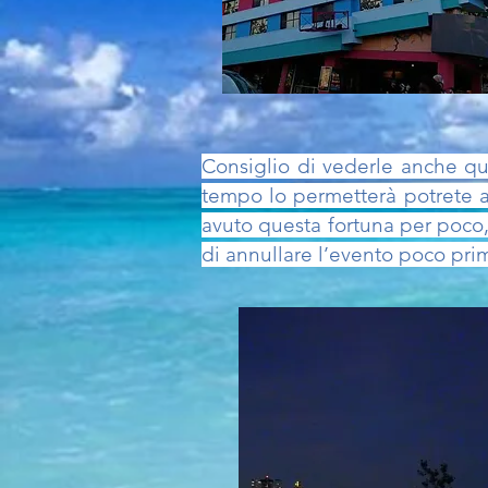
Consiglio di vederle anche
qu
tempo lo
permetterà potrete as
avuto questa fortuna per poco,
di annullare l’evento poco prim