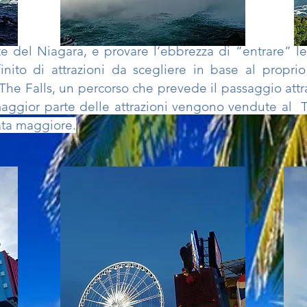
te del Niagara, e provare l’ebbrezza di “entrare” le
nito di attrazioni da scegliere in base al proprio 
The Falls, un percorso che prevede il passaggio attr
 maggior parte delle attrazioni vengono vendute al 
ata maggiore.