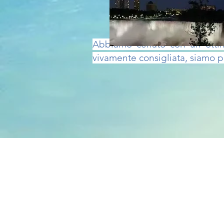
Abbiamo cenato con
un ott
vivamente
consigliata, siamo 