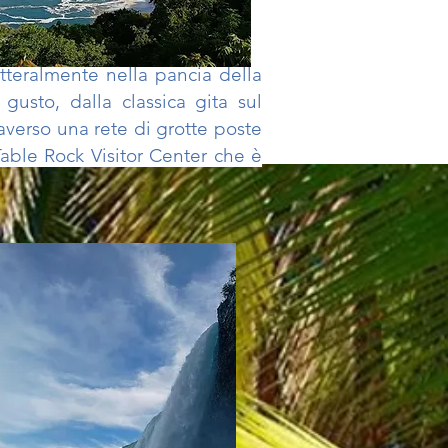
tteralmente nella pancia della
gusto, dalla classica gita sul
averso una rete di
grotte poste
Table
Rock Visitor Center che è