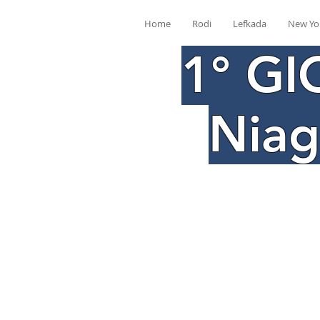
Home
Rodi
Lefkada
New Yo
1° GI
Niag