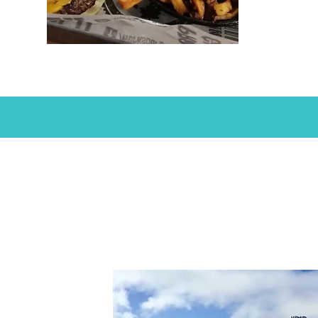
 Bergonzi,
questo Blog per
 esperienza di
opinione in merito.