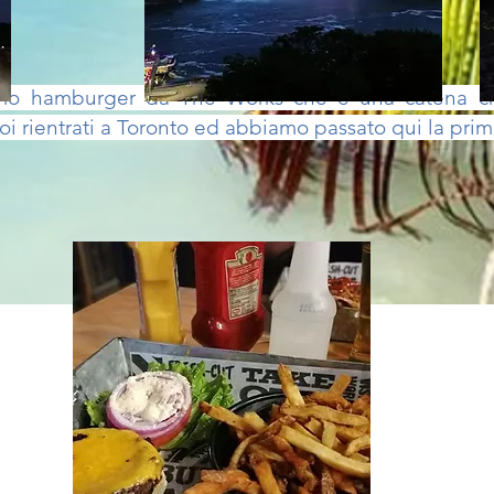
imo hamburger da The Works che è una catena che
poi rientrati a Toronto ed abbiamo passato qui la pri