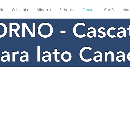
rk
Cefalonia
Minorca
Sithonia
Canada
Corfù
Mor
ORNO - Casca
ara lato Cana