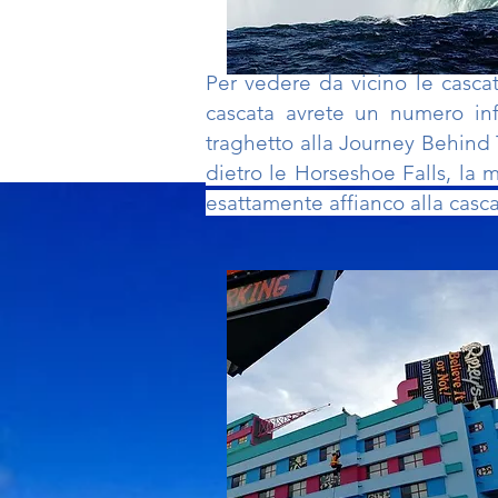
Per vedere da vicino le
casca
cascata
avrete un numero infi
traghetto alla Journey Behind 
dietro le Horseshoe Falls, la
esattamente affianco alla casc