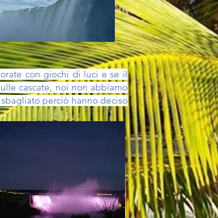
rate con giochi di luci e se il
sulle cascate, noi non
abbiamo
sbagliato perciò hanno deciso