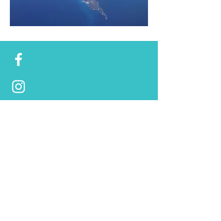
Il mio nome è Giada Bergonzi,
ho deciso di aprire questo Blog per
condividere ogni mia esperienza di viaggio ed
ogni mia opinione in merito.
Viaggiando trovo molto utili le
informazioni che trovo online, dunque perchè
non dire la mia?!Troverete anche il
collegamento alle mie pagine social, sulle
quali pubblico ancora più foto, anche quando