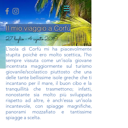
Il mio viaggio a Corfù
27 luglio - 4 agosto 2019
L’isola di Corfù mi ha piacevolmente
stupita poichè ero molto scettica, l’ho
sempre vissuta come un’isola giovane
incentrata maggiormente sul turismo
giovanile/scolastico piuttosto che una
delle tante bellissime isole greche che ti
incantano per il mare, il buon cibo e la
tranquillità che trasmettono; infatti,
nonostante sia molto più sviluppata
rispetto ad altre, è anch’essa un’isola
incantevole, con spiagge magnifiche,
panorami mozzafiato e tantissime
spiagge a scelta.