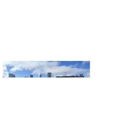
non dire la mia?!Troverete anche il
collegamento alle mie pagine social, sulle
quali pubblico ancora più foto, anche quando
mi trovo in viaggio.
Potete contattarmi per qualsiasi informazione,
oltre che sulle chat dirette dei social, alla mia
email:
bergonzigiada@libero.it