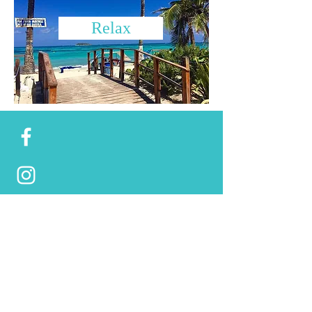
Relax
Il mio nome è Giada Bergonzi,
ho deciso di aprire questo Blog per
condividere ogni mia esperienza di viaggio ed
ogni mia opinione in merito.
Viaggiando trovo molto utili le
informazioni che trovo online, dunque perchè