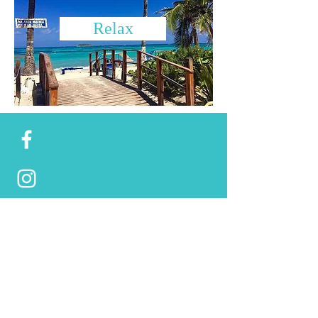
Relax
Il mio nome è Giada Bergonzi,
ho deciso di aprire questo Blog per
condividere ogni mia esperienza di viaggio ed
ogni mia opinione in merito.
Viaggiando trovo molto utili le
informazioni che trovo online, dunque perchè