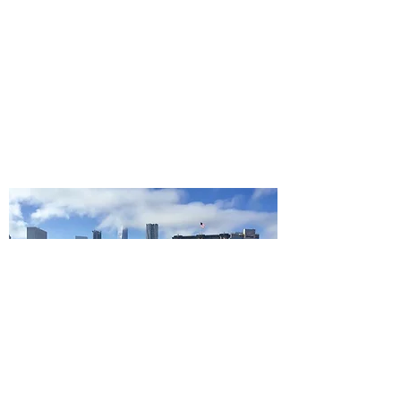
non dire la mia?!Troverete anche il
collegamento alle mie pagine social, sulle
quali pubblico ancora più foto, anche quando
mi trovo in viaggio.
Potete contattarmi per qualsiasi informazione,
oltre che sulle chat dirette dei social, alla mia
email:
bergonzigiada@libero.it